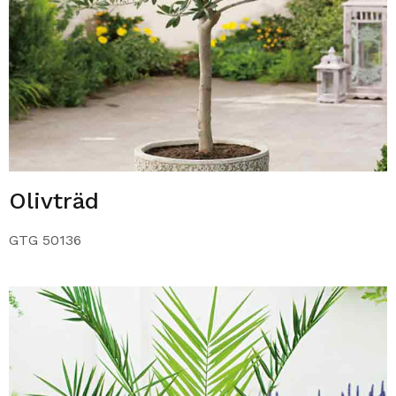
Olivträd
GTG 50136