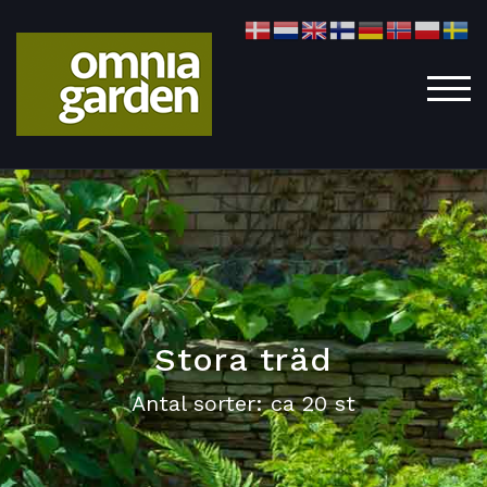
TOG
Stora träd
Antal sorter: ca 20 st